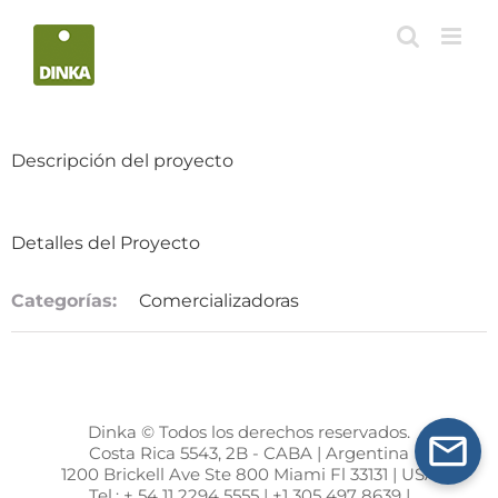
Saltar
al
contenido
Descripción del proyecto
Detalles del Proyecto
Categorías:
Comercializadoras
Dinka © Todos los derechos reservados.
Costa Rica 5543, 2B - CABA | Argentina
1200 Brickell Ave Ste 800 Miami Fl 33131 | USA
Tel.: + 54 11 2294 5555 | +1 305 497 8639 |