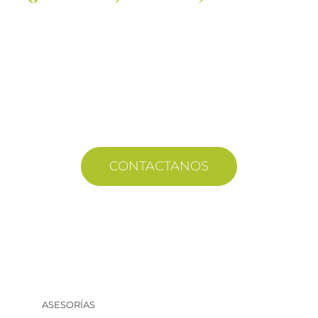
¡Formemos equipo!
Envianos tu consulta y nos contactaremos a la
brevedad.
CONTACTANOS
ASESORÍAS