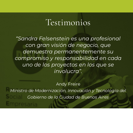
Testimonios
“Sandra Felsenstein es una profesional
“Realmente siento que fue un gran
hallazgo encontrarlos. Me sentí muy
con gran visión de negocio, que
cómodo, muy a gusto trabajando con
demuestra permanentemente su
compromiso y responsabilidad en cada
ustedes. Fue muy rápido el proceso de
entendimiento de qué necesitábamos
uno de los proyectos en los que se
hacer, demostraron un alto nivel de
involucra”.
compromiso con el trabajo…”
Andy Freire
Ministro de Modernización, Innovación y Tecnología del
Ing. Juan Marcelo Lezama
Jefe de Desarrollo de Mercados en Metrogas
Gobierno de la Ciudad de Buenos Aires