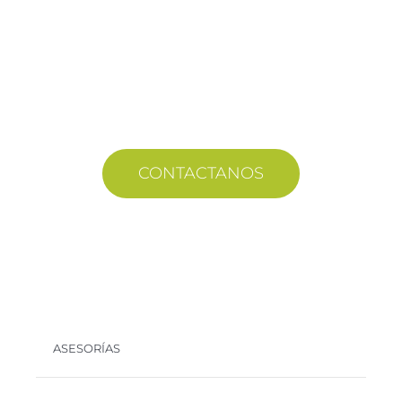
¡Formemos equipo!
Envianos tu consulta y nos contactaremos a la
brevedad.
CONTACTANOS
ASESORÍAS