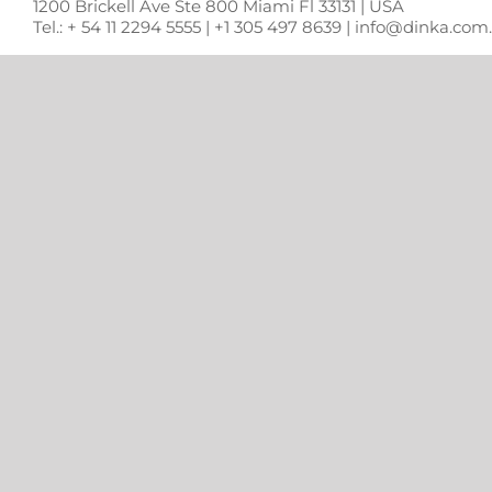
1200 Brickell Ave Ste 800 Miami Fl 33131 | USA
Tel.: + 54 11 2294 5555 | +1 305 497 8639 | info@dinka.co