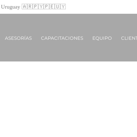
 y Uruguay 🇦🇷🇵🇾🇵🇪🇺🇾
ASESORÍAS
CAPACITACIONES
EQUIPO
CLIEN