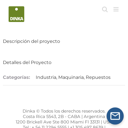
Saltar
al
contenido
Descripción del proyecto
Detalles del Proyecto
Categorías:
Industria, Maquinaria, Repuestos
Dinka © Todos los derechos reservados.
Costa Rica 5543, 2B - CABA | Argentina
1200 Brickell Ave Ste 800 Miami Fl 33131 | USA
Tel.: + 54 11 2294 5555 | +1 305 497 8639 |