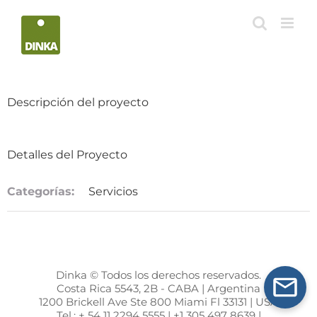
Saltar
al
contenido
Descripción del proyecto
Detalles del Proyecto
Categorías:
Servicios
Dinka © Todos los derechos reservados.
Costa Rica 5543, 2B - CABA | Argentina
1200 Brickell Ave Ste 800 Miami Fl 33131 | USA
Tel.: + 54 11 2294 5555 | +1 305 497 8639 |