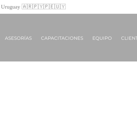
 y Uruguay 🇦🇷🇵🇾🇵🇪🇺🇾
ASESORÍAS
CAPACITACIONES
EQUIPO
CLIEN