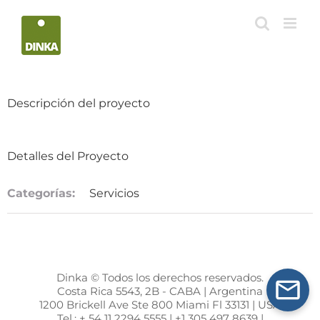
Saltar
al
contenido
Descripción del proyecto
Detalles del Proyecto
Categorías:
Servicios
Dinka © Todos los derechos reservados.
Costa Rica 5543, 2B - CABA | Argentina
1200 Brickell Ave Ste 800 Miami Fl 33131 | USA
Tel.: + 54 11 2294 5555 | +1 305 497 8639 |