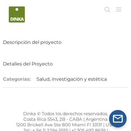
Saltar
al
contenido
Descripción del proyecto
Detalles del Proyecto
Categorías:
Salud, investigación y estética
Dinka © Todos los derechos reservados.
Costa Rica 5543, 2B - CABA | Argentina
1200 Brickell Ave Ste 800 Miami Fl 33131 | USA
Tel.: + 54 11 2294 5555 | +1 305 497 8639 |