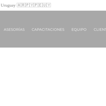
 y Uruguay 🇦🇷🇵🇾🇵🇪🇺🇾
ASESORÍAS
CAPACITACIONES
EQUIPO
CLIEN