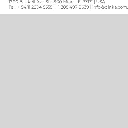
1200 Brickell Ave Ste 800 Miami Fl 33131 | USA
Tel.: + 54 11 2294 5555 | +1 305 497 8639 | info@dinka.co