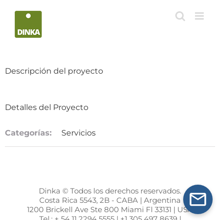
Saltar
al
contenido
Descripción del proyecto
Detalles del Proyecto
Categorías:
Servicios
Dinka © Todos los derechos reservados.
Costa Rica 5543, 2B - CABA | Argentina
1200 Brickell Ave Ste 800 Miami Fl 33131 | USA
Tel.: + 54 11 2294 5555 | +1 305 497 8639 |