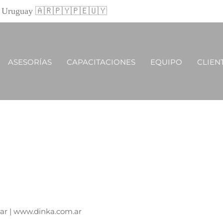
 y Uruguay 🇦🇷🇵🇾🇵🇪🇺🇾
ASESORÍAS
CAPACITACIONES
EQUIPO
CLIEN
m.ar | www.dinka.com.ar