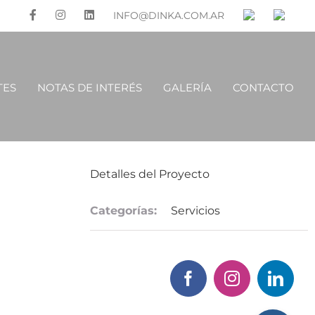
INFO@DINKA.COM.AR
TES
NOTAS DE INTERÉS
GALERÍA
CONTACTO
Detalles del Proyecto
Categorías:
Servicios
Facebook
Instagram
Linke