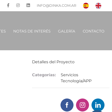
INFO@DINKA.COM.AR
TES
NOTAS DE INTERÉS
GALERÍA
CONTACTO
Detalles del Proyecto
Categorías:
Servicios
Tecnología/APP
Facebook
Instagram
Linke