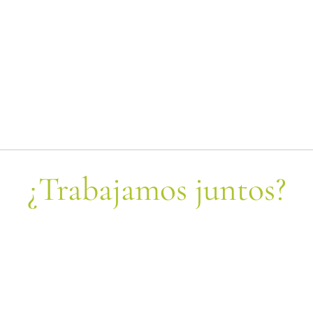
¿Trabajamos juntos?
¡Formemos equipo!
Envianos tu consulta y nos contactaremos a la
brevedad.