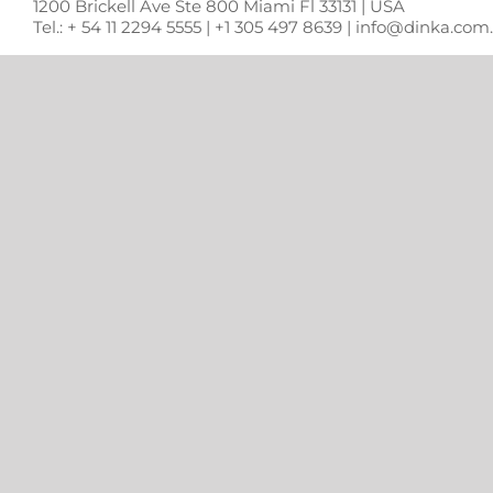
1200 Brickell Ave Ste 800 Miami Fl 33131 | USA
Tel.: + 54 11 2294 5555 | +1 305 497 8639 | info@dinka.co