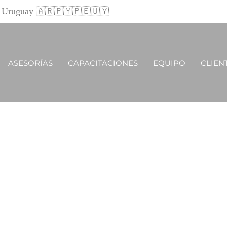
 y Uruguay 🇦🇷🇵🇾🇵🇪🇺🇾
ASESORÍAS
CAPACITACIONES
EQUIPO
CLIEN