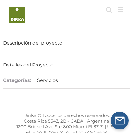
Saltar
al
contenido
Descripción del proyecto
Detalles del Proyecto
Categorías:
Servicios
Dinka © Todos los derechos reservados.
Costa Rica 5543, 2B - CABA | Argentina
1200 Brickell Ave Ste 800 Miami Fl 33131 | USA
Tel.: + 54 11 2294 5555 | +1 305 497 8639 |