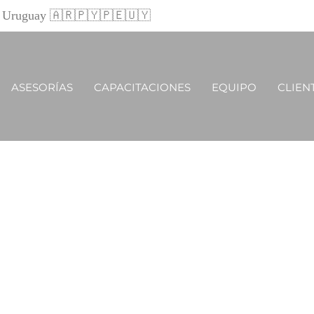
 y Uruguay 🇦🇷🇵🇾🇵🇪🇺🇾
ASESORÍAS
CAPACITACIONES
EQUIPO
CLIEN