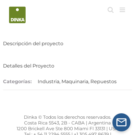
Saltar
al
contenido
Descripción del proyecto
Detalles del Proyecto
Categorías:
Industria, Maquinaria, Repuestos
Dinka © Todos los derechos reservados.
Costa Rica 5543, 2B - CABA | Argentina
1200 Brickell Ave Ste 800 Miami Fl 33131 | USA
Tel.: + 54 11 2294 5555 | +1 305 497 8639 |