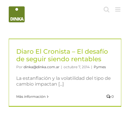
Saltar
al
contenido
Diaro El Cronista – El desafío
de seguir siendo rentables
Por
dinka@dinka.com.ar
|
octubre 7, 2014
|
Pymes
La estanflación y la volatilidad del tipo de
cambio impactan [...]
Más información
0