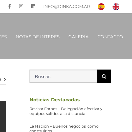
INFO@DINKA.COM.AR
TES
NOTAS DE INTERÉS
GALERÍA
CONTACTO
Buscar:
e
Noticias Destacadas
Revista Forbes – Delegación efectiva y
equipos sólidos a la distancia
La Nación – Buenos negocios: cómo
construirlos