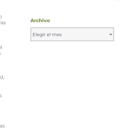
o
Archivo
ras
Archivo
a
s
d,
s
as