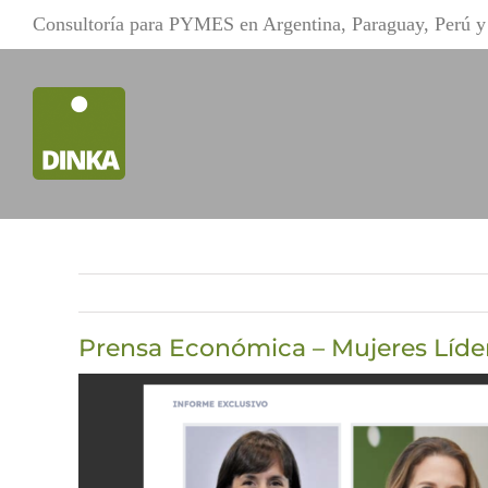
Saltar
Consultoría para PYMES en Argentina, Paraguay, Perú 
al
contenido
Prensa Económica – Mujeres Líder
Ver
imagen
más
grande