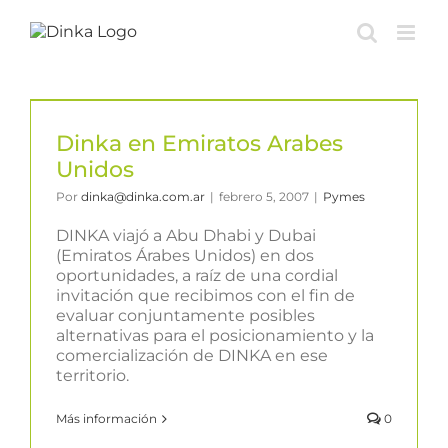
Saltar
al
contenido
Dinka en Emiratos Arabes
Unidos
Por
dinka@dinka.com.ar
|
febrero 5, 2007
|
Pymes
DINKA viajó a Abu Dhabi y Dubai
(Emiratos Árabes Unidos) en dos
oportunidades, a raíz de una cordial
invitación que recibimos con el fin de
evaluar conjuntamente posibles
alternativas para el posicionamiento y la
comercialización de DINKA en ese
territorio.
Más información
0