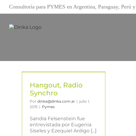
Saltar
Consultoría para PYMES en Argentina, Paraguay, Perú
al
contenido
Hangout, Radio
Synchro
Por
dinka@dinka.com.ar
|
julio 1,
2015
|
Pymes
Sandra Felsenstein fue
entrevistada por Eugenia
Siseles y Ezequiel Ardigo [...]