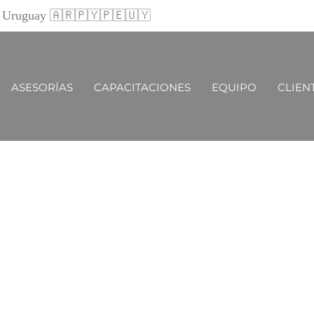
 y Uruguay 🇦🇷🇵🇾🇵🇪🇺🇾
ASESORÍAS
CAPACITACIONES
EQUIPO
CLIEN