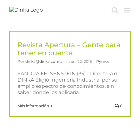
Saltar
al
contenido
Revista Apertura – Gente para
tener en cuenta
Por
dinka@dinka.com.ar
|
abril 22, 2015
|
Pymes
SANDRA FELSENSTEIN (35) - Directora de
DINKA Eligió Ingeniería Industrial por su
amplio espectro de conocimientos, sin
saber dónde los aplicaría.
Más información
0