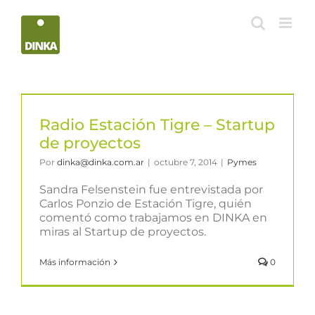
Saltar
al
contenido
Radio Estación Tigre – Startup
de proyectos
Por
dinka@dinka.com.ar
|
octubre 7, 2014
|
Pymes
Sandra Felsenstein fue entrevistada por
Carlos Ponzio de Estación Tigre, quién
comentó como trabajamos en DINKA en
miras al Startup de proyectos.
Más información
0