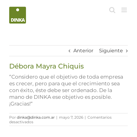
Saltar
al
contenido
Anterior
Siguiente
Débora Mayra Chiquis
“Considero que el objetivo de toda empresa
es crecer, pero para que el crecimiento sea
con éxito, éste debe ser ordenado. De la
mano de DINKA ese objetivo es posible.
¡Gracias!“
Por
dinka@dinka.com.ar
|
mayo 7, 2026
|
Comentarios
en
desactivados
Débora
Mayra
Chiquis