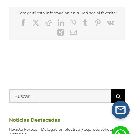
Compartí esta información en tu red social favorita!
Facebook
X
Reddit
LinkedIn
WhatsApp
Tumblr
Pinterest
Vk
Xing
Correo
electrónico
Buscar:
Noticias Destacadas
Revista Forbes – Delegación efectiva y equipos sólidos a la
distancia