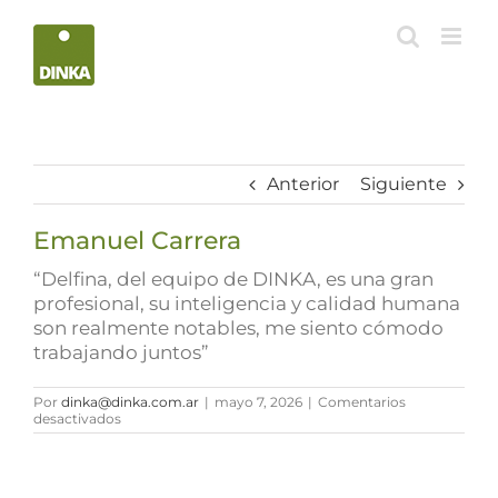
Saltar
al
contenido
Anterior
Siguiente
Emanuel Carrera
“Delfina, del equipo de DINKA, es una gran
profesional, su inteligencia y calidad humana
son realmente notables, me siento cómodo
trabajando juntos”
Por
dinka@dinka.com.ar
|
mayo 7, 2026
|
Comentarios
en
desactivados
Emanuel
Carrera