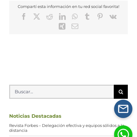
Compartí esta información en tu red social favorita!
Facebook
X
Reddit
LinkedIn
WhatsApp
Tumblr
Pinterest
Vk
Xing
Correo
electrónico
Buscar:
Noticias Destacadas
Revista Forbes – Delegación efectiva y equipos sólidos a la
distancia