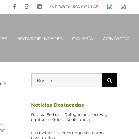
INFO@DINKA.COM.AR
TES
NOTAS DE INTERÉS
GALERÍA
CONTACTO
Buscar:
e
Noticias Destacadas
Revista Forbes – Delegación efectiva y
equipos sólidos a la distancia
e,
 no
La Nación – Buenos negocios: cómo
construirlos