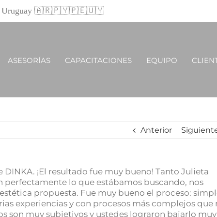
 y Uruguay 🇦🇷🇵🇾🇵🇪🇺🇾
ASESORÍAS
CAPACITACIONES
EQUIPO
CLIEN
Anterior
Siguient
 DINKA. ¡El resultado fue muy bueno! Tanto Julieta
on perfectamente lo que estábamos buscando, nos
 estética propuesta. Fue muy bueno el proceso: simpl
arias experiencias y con procesos más complejos que
os son muy subjetivos y ustedes lograron bajarlo muy