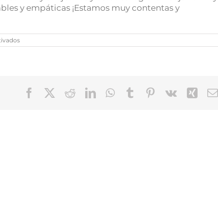
dables y empáticas ¡Estamos muy contentas y
en
tivados
Ing.
Verónica
Bertora
Facebook
X
Reddit
LinkedIn
WhatsApp
Tumblr
Pinterest
Vk
Xin