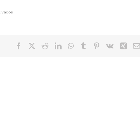
en
tivados
Javier
Feldman
Facebook
X
Reddit
LinkedIn
WhatsApp
Tumblr
Pinterest
Vk
Xin