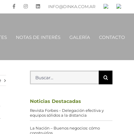
INFO@DINKA.COM.AR
TES
NOTAS DE INTERÉS
GALERÍA
CONTACTO
Buscar:
e
Noticias Destacadas
e
Revista Forbes – Delegación efectiva y
equipos sólidos a la distancia
y
La Nación – Buenos negocios: cómo
construirlos