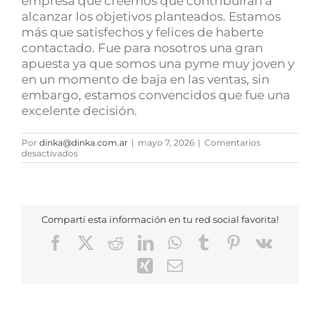
empresa que creemos que contribuirán a
alcanzar los objetivos planteados. Estamos
más que satisfechos y felices de haberte
contactado. Fue para nosotros una gran
apuesta ya que somos una pyme muy joven y
en un momento de baja en las ventas, sin
embargo, estamos convencidos que fue una
excelente decisión.
Por
dinka@dinka.com.ar
|
mayo 7, 2026
|
Comentarios
en
desactivados
Lic.
Martin
Blas
Compartí esta información en tu red social favorita!
Facebook
X
Reddit
LinkedIn
WhatsApp
Tumblr
Pinterest
Vk
Xing
Correo
electrónico