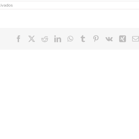
en
tivados
Lucas
Lanusse
Facebook
X
Reddit
LinkedIn
WhatsApp
Tumblr
Pinterest
Vk
Xin