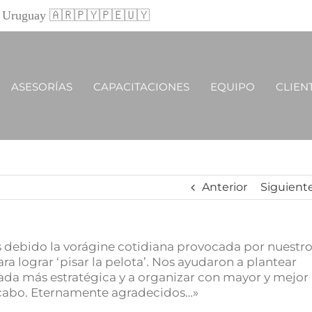
 y Uruguay 🇦🇷🇵🇾🇵🇪🇺🇾
ASESORÍAS
CAPACITACIONES
EQUIPO
CLIEN
Anterior
Siguient
ebido la vorágine cotidiana provocada por nuestr
a lograr ‘pisar la pelota’. Nos ayudaron a plantear
rada más estratégica y a organizar con mayor y mejor
a cabo. Eternamente agradecidos…»