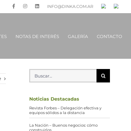
INFO@DINKA.COM.AR
TES
NOTAS DE INTERÉS
GALERÍA
CONTACTO
Buscar:
e
Noticias Destacadas
o
Revista Forbes – Delegación efectiva y
equipos sólidos a la distancia
La Nación – Buenos negocios: cómo
construirlos