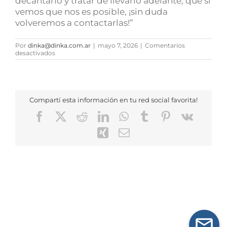
decantarlo y tratar de llevarlo adelante, que si
vemos que nos es posible, ¡sin duda
volveremos a contactarlas!”
Por
dinka@dinka.com.ar
|
mayo 7, 2026
|
Comentarios
en
desactivados
Martín
Paladini
Compartí esta información en tu red social favorita!
Facebook
X
Reddit
LinkedIn
WhatsApp
Tumblr
Pinterest
Vk
Xing
Correo
electrónico