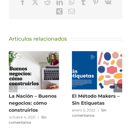
Facebook
X
Reddit
LinkedIn
WhatsApp
Tumblr
Pinterest
Vk
Xing
Correo
electrónico
Artículos relacionados
La Nación – Buenos
El Método Makers –
negocios: cómo
Sin Etiquetas
construirlos
enero 5, 2022
|
Sin
comentarios
octubre 4, 2021
|
Sin
comentarios