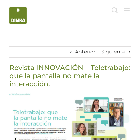
Saltar
al
contenido
Anterior
Siguiente
Revista INNOVACIÓN – Teletrabajo:
que la pantalla no mate la
interacción.
Ver
imagen
más
grande