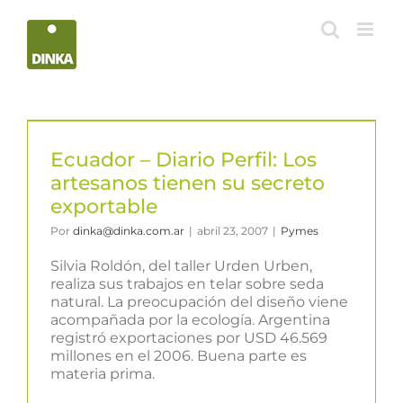
Saltar
al
contenido
Ecuador – Diario Perfil: Los
artesanos tienen su secreto
exportable
Por
dinka@dinka.com.ar
|
abril 23, 2007
|
Pymes
Silvia Roldón, del taller Urden Urben,
realiza sus trabajos en telar sobre seda
natural. La preocupación del diseño viene
acompañada por la ecología. Argentina
registró exportaciones por USD 46.569
millones en el 2006. Buena parte es
materia prima.