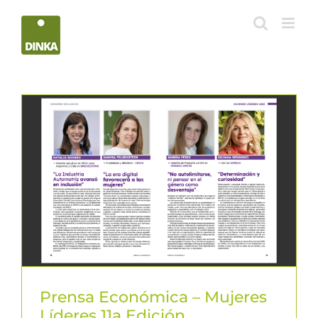
Saltar
al
contenido
Prensa Económica – Mujeres
Líderes 11a Edición