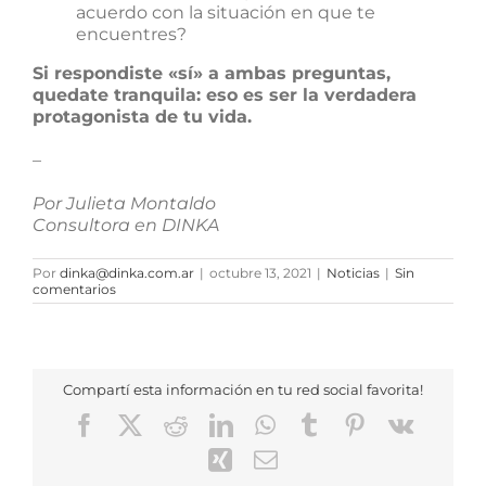
acuerdo con la situación en que te
encuentres?
Si respondiste «sí» a ambas preguntas,
quedate tranquila: eso es ser la verdadera
protagonista de tu vida.
–
Por Julieta Montaldo
Consultora en DINKA
Por
dinka@dinka.com.ar
|
octubre 13, 2021
|
Noticias
|
Sin
comentarios
Compartí esta información en tu red social favorita!
Facebook
X
Reddit
LinkedIn
WhatsApp
Tumblr
Pinterest
Vk
Xing
Correo
electrónico