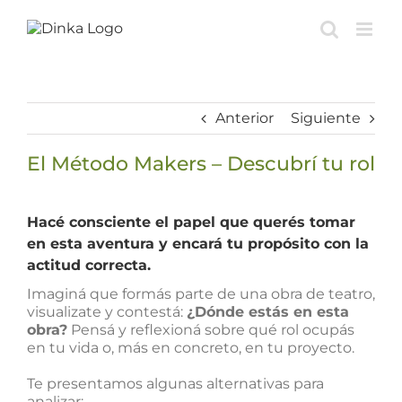
Saltar
al
contenido
Anterior
Siguiente
El Método Makers – Descubrí tu rol
Ver
imagen
Hacé consciente el papel que querés tomar
más
en esta aventura y encará tu propósito con la
grande
actitud correcta.
Imaginá que formás parte de una obra de teatro,
visualizate y contestá:
¿Dónde estás en esta
obra?
Pensá y reflexioná sobre qué rol ocupás
en tu vida o, más en concreto, en tu proyecto.
Te presentamos algunas alternativas para
analizar: