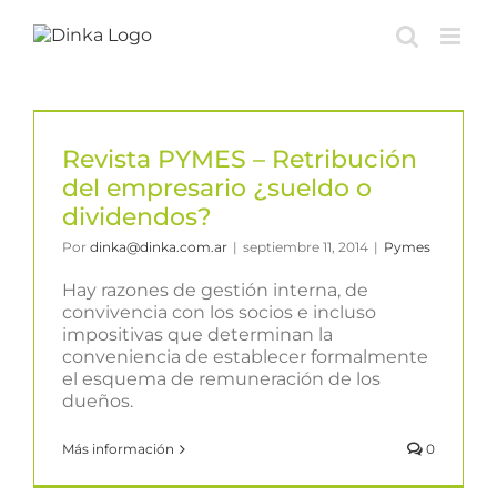
Saltar
al
contenido
Revista PYMES – Retribución
del empresario ¿sueldo o
dividendos?
Por
dinka@dinka.com.ar
|
septiembre 11, 2014
|
Pymes
Hay razones de gestión interna, de
convivencia con los socios e incluso
impositivas que determinan la
conveniencia de establecer formalmente
el esquema de remuneración de los
dueños.
Más información
0