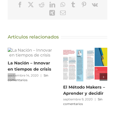
Facebook
X
Reddit
LinkedIn
WhatsApp
Tumblr
Pinterest
Vk
Xing
Correo
electrónico
Artículos relacionados
La Nación – Innovar
en tiempos de crisis
septiembre 14, 2020
|
Sin
comentarios
El Método Makers –
Aprender y decidir
septiembre 9, 2020
|
Sin
comentarios