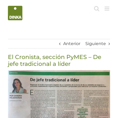
Saltar
al
contenido
Anterior
Siguiente
El Cronista, sección PyMES – De
jefe tradicional a líder
Ver
imagen
más
grande