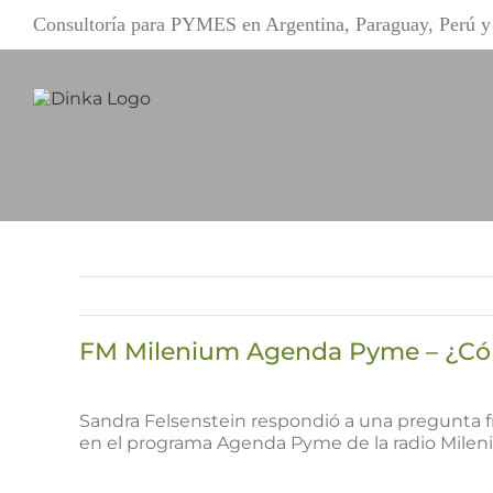
Saltar
Consultoría para PYMES en Argentina, Paraguay, Perú
al
contenido
FM Milenium Agenda Pyme – ¿C
Ver
imagen
Sandra Felsenstein respondió a una pregunta 
más
en el programa Agenda Pyme de la radio Milen
grande