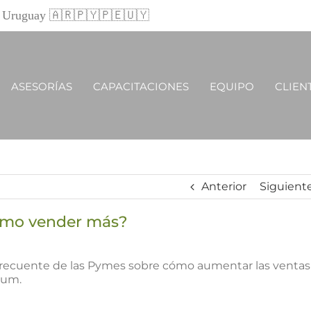
 y Uruguay 🇦🇷🇵🇾🇵🇪🇺🇾
ASESORÍAS
CAPACITACIONES
EQUIPO
CLIEN
Anterior
Siguient
ómo vender más?
frecuente de las Pymes sobre cómo aumentar las ventas
ium.