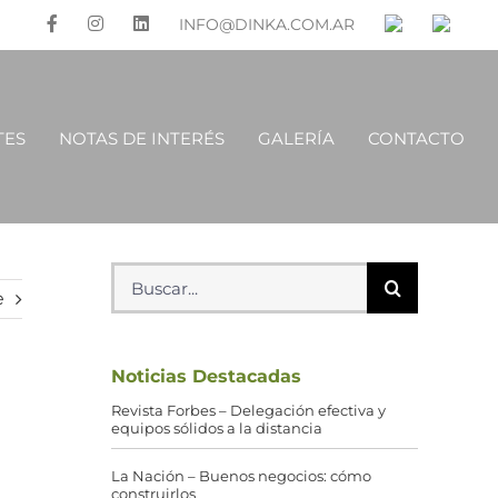
INFO@DINKA.COM.AR
TES
NOTAS DE INTERÉS
GALERÍA
CONTACTO
Buscar:
e
Noticias Destacadas
Revista Forbes – Delegación efectiva y
equipos sólidos a la distancia
La Nación – Buenos negocios: cómo
construirlos