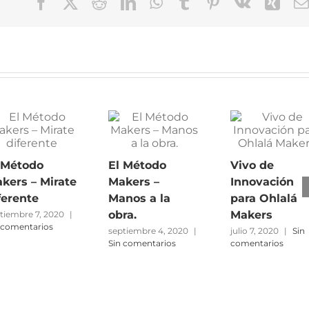
Facebook
X
Reddit
LinkedIn
WhatsApp
Tumblr
Pinterest
Vk
Xin
 Método
El Método
Vivo de
kers – Mirate
Makers –
Innovación
ferente
Manos a la
para Ohlalá
obra.
Makers
tiembre 7, 2020
|
 comentarios
septiembre 4, 2020
|
julio 7, 2020
|
Sin
Sin comentarios
comentarios