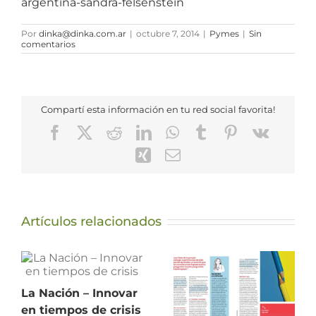
argentina-sandra-felsenstein
Por
dinka@dinka.com.ar
|
octubre 7, 2014
|
Pymes
|
Sin
comentarios
Compartí esta información en tu red social favorita!
Facebook
X
Reddit
LinkedIn
WhatsApp
Tumblr
Pinterest
Vk
Xing
Correo
electrónico
Artículos relacionados
La Nación – Innovar
en tiempos de crisis