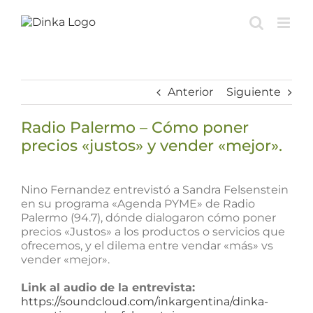
Saltar
al
contenido
Anterior
Siguiente
Radio Palermo – Cómo poner
precios «justos» y vender «mejor».
Ver
imagen
Nino Fernandez entrevistó a Sandra Felsenstein
más
en su programa «Agenda PYME» de Radio
grande
Palermo (94.7), dónde dialogaron cómo poner
precios «Justos» a los productos o servicios que
ofrecemos, y el dilema entre vendar «más» vs
vender «mejor».
Link al audio de la entrevista:
https://soundcloud.com/inkargentina/dinka-