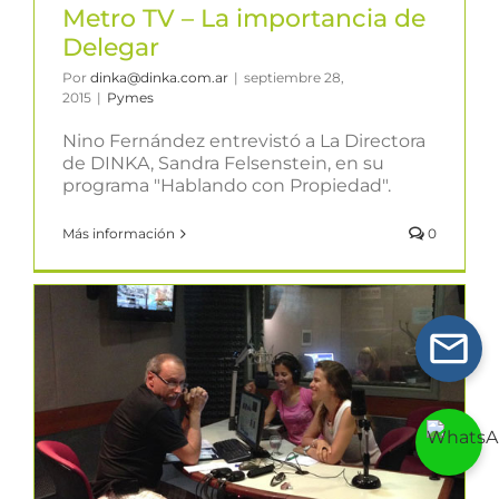
Metro TV – La importancia de
Delegar
Por
dinka@dinka.com.ar
|
septiembre 28,
2015
|
Pymes
Nino Fernández entrevistó a La Directora
de DINKA, Sandra Felsenstein, en su
programa "Hablando con Propiedad".
Más información
0