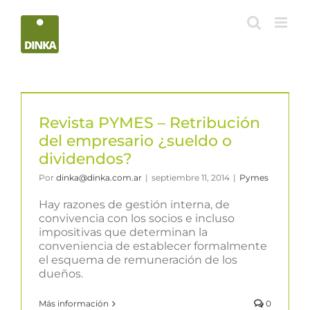
Saltar
al
contenido
Revista PYMES – Retribución
del empresario ¿sueldo o
dividendos?
Por
dinka@dinka.com.ar
|
septiembre 11, 2014
|
Pymes
Hay razones de gestión interna, de
convivencia con los socios e incluso
impositivas que determinan la
conveniencia de establecer formalmente
el esquema de remuneración de los
dueños.
Más información
0