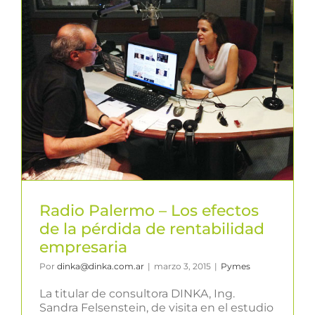
Radio Palermo – Los efectos
de la pérdida de rentabilidad
empresaria
Por
dinka@dinka.com.ar
|
marzo 3, 2015
|
Pymes
La titular de consultora DINKA, Ing.
Sandra Felsenstein, de visita en el estudio