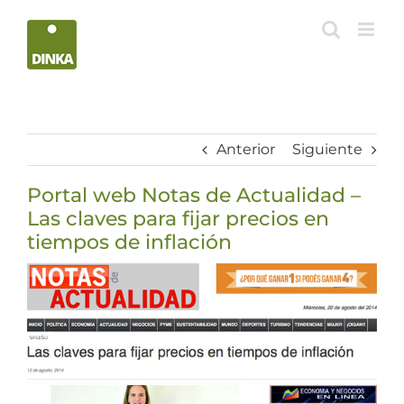
Saltar
al
contenido
Anterior
Siguiente
Portal web Notas de Actualidad –
Las claves para fijar precios en
tiempos de inflación
Ver
imagen
más
grande