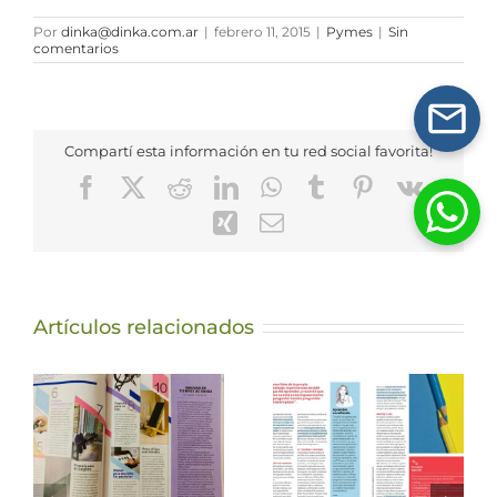
Por
dinka@dinka.com.ar
|
febrero 11, 2015
|
Pymes
|
Sin
comentarios
Compartí esta información en tu red social favorita!
Facebook
X
Reddit
LinkedIn
WhatsApp
Tumblr
Pinterest
Vk
Xing
Correo
electrónico
Artículos relacionados