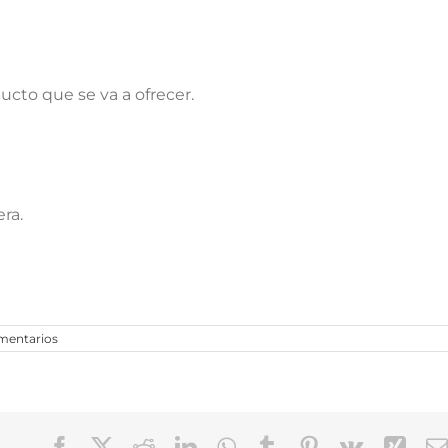
ucto que se va a ofrecer.
ra.
mentarios
Facebook
X
Reddit
LinkedIn
WhatsApp
Tumblr
Pinterest
Vk
Xin