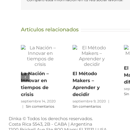
Artículos relacionados
El
La Nación –
El Método
Ma
Innovar en
Makers –
di
tiempos de
Aprender y
sep
crisis
decidir
Sin
septiembre 14, 2020
septiembre 9, 2020
|
|
Sin comentarios
Sin comentarios
Dinka © Todos los derechos reservados.
Costa Rica 5543, 2B - CABA | Argentina
1200 Brickell Ave Ste 800 Miami Fl 33131 | USA