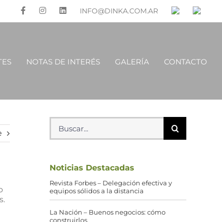
INFO@DINKA.COM.AR
TES
NOTAS DE INTERÉS
GALERÍA
CONTACTO
Buscar:
e
Noticias Destacadas
Revista Forbes – Delegación efectiva y
o
equipos sólidos a la distancia
s.
La Nación – Buenos negocios: cómo
construirlos