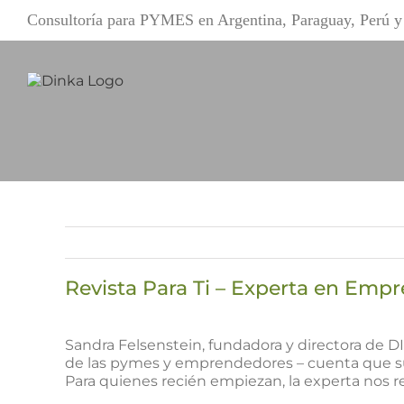
Saltar
Consultoría para PYMES en Argentina, Paraguay, Perú
al
contenido
Revista Para Ti – Experta en Emp
Ver
imagen
Sandra Felsenstein, fundadora y directora de DI
más
de las pymes y emprendedores – cuenta que su t
grande
Para quienes recién empiezan, la experta nos r