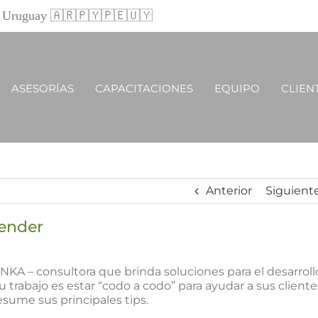
 y Uruguay 🇦🇷🇵🇾🇵🇪🇺🇾
ASESORÍAS
CAPACITACIONES
EQUIPO
CLIEN
Anterior
Siguient
render
NKA – consultora que brinda soluciones para el desarroll
rabajo es estar “codo a codo” para ayudar a sus cliente
esume sus principales tips.